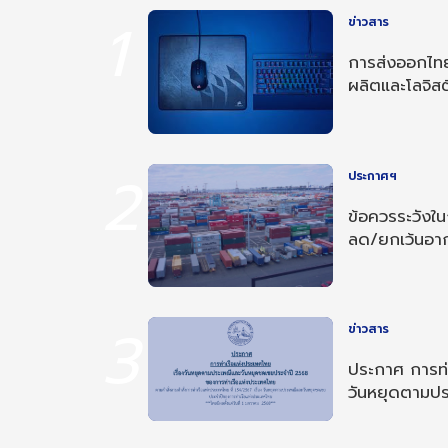
1
ข่าวสาร
การส่งออกไทย
ผลิตและโลจิสต
2
ประกาศฯ
ข้อควรระวังใ
ลด/ยกเว้นอ
อาเซียน-อินเด
3
ข่าวสาร
ประกาศ การท่า
วันหยุดตามป
ประจำปี 256