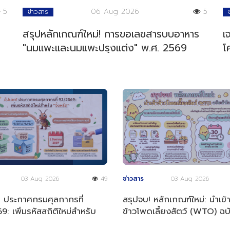
5
06 Aug 2026
5
ข่าวสาร
สรุปหลักเกณฑ์ใหม่! การขอเลขสารบบอาหาร
เ
"นมแพะและนมแพะปรุงแต่ง" พ.ศ. 2569
โ
03 Aug 2026
49
ข่าวสาร
03 Aug 2026
! ประกาศกรมศุลกากรที่
สรุปจบ! หลักเกณฑ์ใหม่: นำเข้
: เพิ่มรหัสสถิติใหม่สำหรับ
ข้าวโพดเลี้ยงสัตว์ (WTO) ฉบั
ด"
ง่าย