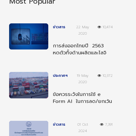
Most Popular
ข่าวสาร
22 May
10,474
2020
การส่งออกไทยปี 2563
หดตัวทั้งด้านผลิตและโลจิ
สติกส์
ประกาศฯ
19 May
10,372
2020
ข้อควรระวังในการใช้ e
Form AI ในการลด/ยกเว้น
อากรตามความตกลงฯ
อาเซียน-อินเดีย
ข่าวสาร
01 Oct
7,391
2024