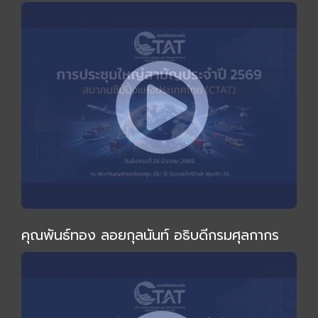
ไม่เหมือนเดิม" โดย อ.ทวีสุข ธรรมศักดิ์
คุณพันธ์ทอง ลอยกุลนันท์ อธิบดีกรมศุลกากร
ร่วมงานและกล่าวปาฐกถาพิเศษในการประชุมใหญ่
สามัญประจำปี 2569