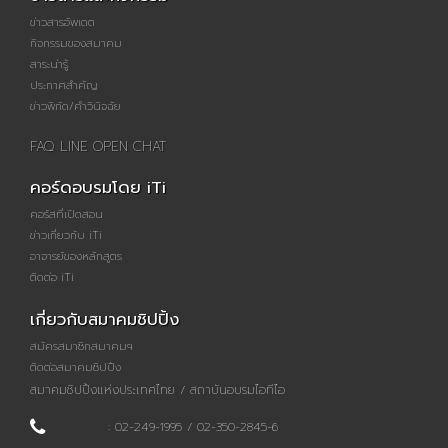
ข่าวสารอัพเดต
กิจกรรมของสมาคม
สาระน่ารู้
ประกาศสำคัญ
ข่าวพิกัด/คำวินิจฉัย
FAQ LINE OPEN CHAT
คอร์ดอบรมโดย iTi
คอร์สที่เปิดสอน
ข่าวเกี่ยวกับ iTi
อาจารย์ของหลักสูตร
ติดต่อ iTi
เกี่ยวกับสมาคมชิปปิ้ง
สมัครสมาชิกสมาคมฯ
ติดต่อสมาคมชิปปิ้ง
สมาคมชิปปิ้งแห่งประเทศไทย / สถาบันอบรมไอทีไอ
: 02-249-1995 / 02-350-2845-6