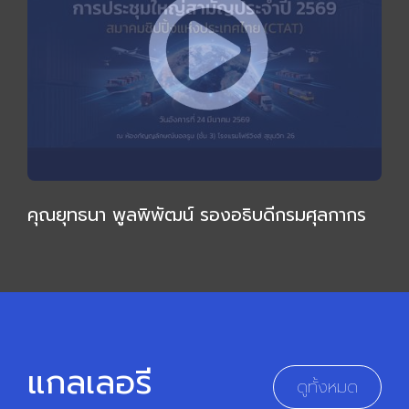
คุณยุทธนา พูลพิพัฒน์ รองอธิบดีกรมศุลกากร
ให้เกียรติบรรยายเชิงลึก กล่าวเปิดการประชุมใหญ่
สามัญ 2569
แกลเลอรี
ดูทั้งหมด