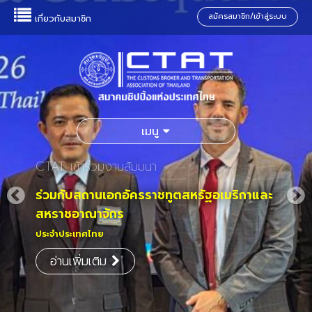
สมัครสมาชิก/เข้าสู่ระบบ
เกี่ยวกับสมาชิก
เมนู
CTAT เข้าร่วมงานสัมมนา
ร่วมกับสถานเอกอัครราชทูตสหรัฐอเมริกาและ
สหราชอาณาจักร
ประจำประเทศไทย
อ่านเพิ่มเติม