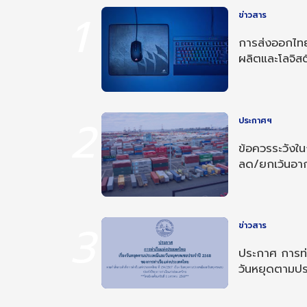
1
ข่าวสาร
การส่งออกไทย
ผลิตและโลจิสต
2
ประกาศฯ
ข้อควรระวังใ
ลด/ยกเว้นอ
อาเซียน-อินเด
3
ข่าวสาร
ประกาศ การท่า
วันหยุดตามป
ประจำปี 256