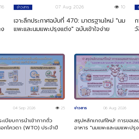
16
07 Aug 2026
10
ข่าวสาร
เจาะลึกประกาศฉบับที่ 470: มาตรฐานใหม่ "นม
ก
ลง
แพะและนมแพะปรุงแต่ง" ฉบับเข้าใจง่าย
ว
04 Sep 2026
25
ข่าวสาร
06 Aug 2026
ระเบียบการนำเข้ากากถั่ว
สรุปหลักเกณฑ์ใหม่! การขอเ
นอกโควตา (WTO) ประจำปี
อาหาร "นมแพะและนมแพะปรุง
พ.ศ. 2569