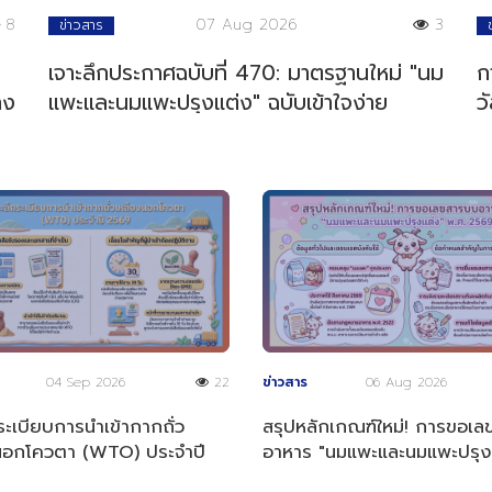
8
07 Aug 2026
3
ข่าวสาร
เจาะลึกประกาศฉบับที่ 470: มาตรฐานใหม่ "นม
ก
ลง
แพะและนมแพะปรุงแต่ง" ฉบับเข้าใจง่าย
ว
04 Sep 2026
22
ข่าวสาร
06 Aug 2026
ระเบียบการนำเข้ากากถั่ว
สรุปหลักเกณฑ์ใหม่! การขอเ
นอกโควตา (WTO) ประจำปี
อาหาร "นมแพะและนมแพะปรุง
พ.ศ. 2569