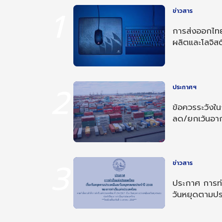
1
ข่าวสาร
การส่งออกไทย
ผลิตและโลจิสต
2
ประกาศฯ
ข้อควรระวังใ
ลด/ยกเว้นอ
อาเซียน-อินเด
3
ข่าวสาร
ประกาศ การท่า
วันหยุดตามป
ประจำปี 256