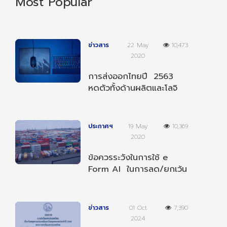
Most Popular
ข่าวสาร
22 May
10,473
2020
การส่งออกไทยปี 2563
หดตัวทั้งด้านผลิตและโลจิ
สติกส์
ประกาศฯ
19 May
10,369
2020
ข้อควรระวังในการใช้ e
Form AI ในการลด/ยกเว้น
อากรตามความตกลงฯ
อาเซียน-อินเดีย
ข่าวสาร
01 Oct
7,390
2024