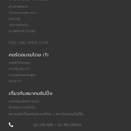
ข่าวสารอัพเดต
กิจกรรมของสมาคม
สาระน่ารู้
ประกาศสำคัญ
ข่าวพิกัด/คำวินิจฉัย
FAQ LINE OPEN CHAT
คอร์ดอบรมโดย iTi
คอร์สที่เปิดสอน
ข่าวเกี่ยวกับ iTi
อาจารย์ของหลักสูตร
ติดต่อ iTi
เกี่ยวกับสมาคมชิปปิ้ง
สมัครสมาชิกสมาคมฯ
ติดต่อสมาคมชิปปิ้ง
สมาคมชิปปิ้งแห่งประเทศไทย / สถาบันอบรมไอทีไอ
: 02-249-1995 / 02-350-2845-6