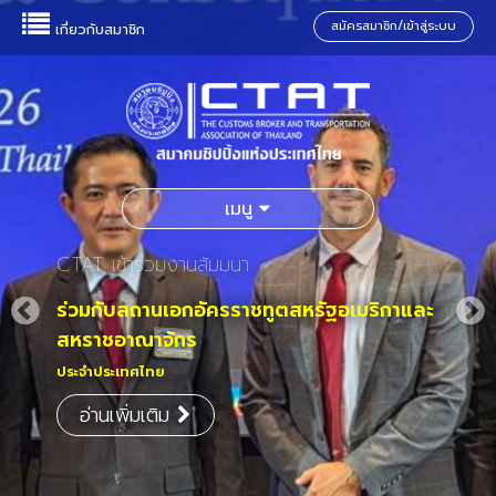
สมัครสมาชิก/เข้าสู่ระบบ
เกี่ยวกับสมาชิก
เมนู
CTAT เข้าร่วมงานสัมมนา
ร่วมกับสถานเอกอัครราชทูตสหรัฐอเมริกาและ
สหราชอาณาจักร
ประจำประเทศไทย
อ่านเพิ่มเติม