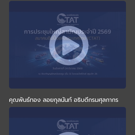
ไม่เหมือนเดิม" โดย อ.ทวีสุข ธรรมศักดิ์
คุณพันธ์ทอง ลอยกุลนันท์ อธิบดีกรมศุลกากร
ร่วมงานและกล่าวปาฐกถาพิเศษในการประชุมใหญ่
สามัญประจำปี 2569