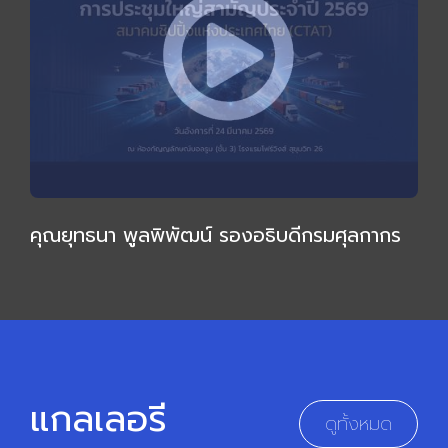
คุณยุทธนา พูลพิพัฒน์ รองอธิบดีกรมศุลกากร
ให้เกียรติบรรยายเชิงลึก กล่าวเปิดการประชุมใหญ่
สามัญ 2569
แกลเลอรี
ดูทั้งหมด