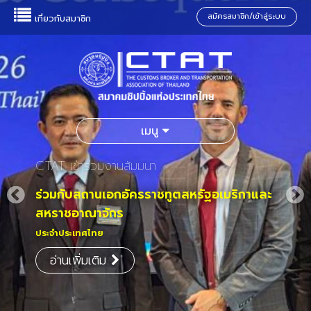
สมัครสมาชิก/เข้าสู่ระบบ
เกี่ยวกับสมาชิก
เมนู
CTAT เข้าร่วมงานสัมมนา
ร่วมกับสถานเอกอัครราชทูตสหรัฐอเมริกาและ
สหราชอาณาจักร
ประจำประเทศไทย
อ่านเพิ่มเติม