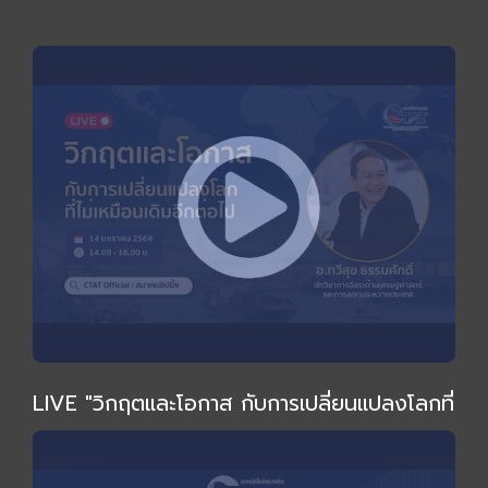
LIVE "วิกฤตและโอกาส กับการเปลี่ยนแปลงโลกที่
ไม่เหมือนเดิม" โดย อ.ทวีสุข ธรรมศักดิ์