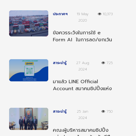
ประกาศฯ
19 May
10,373
2020
ข้อควรระวังในการใช้ e
Form AI ในการลด/ยกเว้น
อากรตามความตกลงฯ
อาเซียน-อินเดีย
สาระน่ารู้
27 Aug
725
2024
มาแล้ว LINE Official
Account สมาคมชิปปิ้งแห่ง
ประเทศไทย เป็นเพื่อนกับเรา
เพื่อรับข่าวสารต่างๆ
สาระน่ารู้
25 Jan
750
2024
คณะผู้บริหารสมาคมชิปปิ้ง