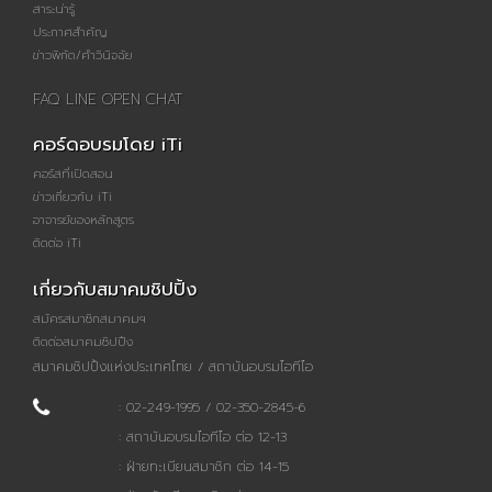
สาระน่ารู้
ประกาศสำคัญ
ข่าวพิกัด/คำวินิจฉัย
FAQ LINE OPEN CHAT
คอร์ดอบรมโดย iTi
คอร์สที่เปิดสอน
ข่าวเกี่ยวกับ iTi
อาจารย์ของหลักสูตร
ติดต่อ iTi
เกี่ยวกับสมาคมชิปปิ้ง
สมัครสมาชิกสมาคมฯ
ติดต่อสมาคมชิปปิ้ง
สมาคมชิปปิ้งแห่งประเทศไทย / สถาบันอบรมไอทีไอ
: 02-249-1995 / 02-350-2845-6
: สถาบันอบรมไอทีไอ ต่อ 12-13
: ฝ่ายทะเบียนสมาชิก ต่อ 14-15