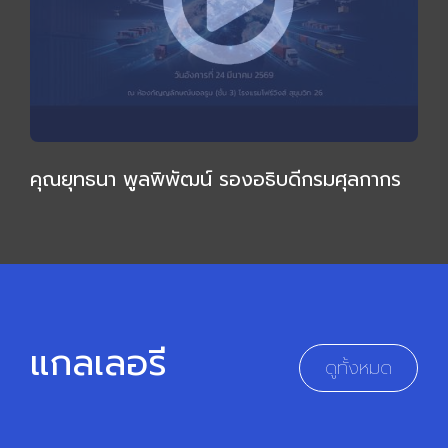
คุณยุทธนา พูลพิพัฒน์ รองอธิบดีกรมศุลกากร
ให้เกียรติบรรยายเชิงลึก กล่าวเปิดการประชุมใหญ่
สามัญ 2569
แกลเลอรี
ดูทั้งหมด